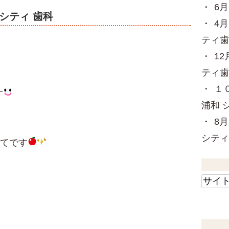
6
 シティ 歯科
4
ティ歯
1
ティ歯
１
す
浦和 
8月
シティ
いてです
。