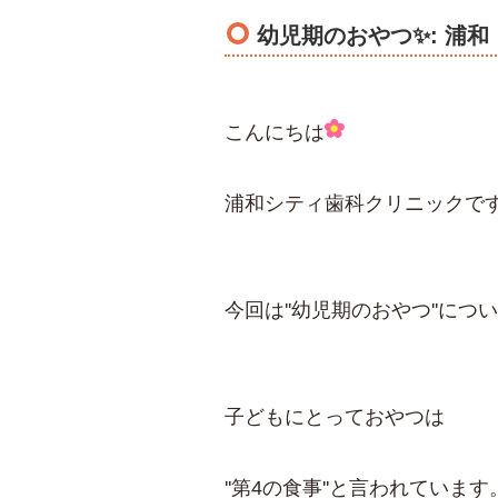
幼児期のおやつ✨: 浦和
こんにちは
浦和シティ歯科クリニックで
今回は''幼児期のおやつ''につ
子どもにとっておやつは
''第4の食事''と言われています