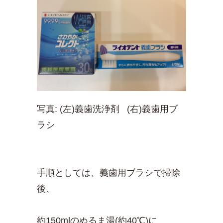
写真: (左)義歯洗浄剤 (右)義歯用ブ
ラシ
手順としては、義歯用ブラシで掃除
後、
約150mlのぬるま湯(約40℃)に