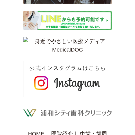
HOME
｜
医院紹介
｜
虫歯・歯周