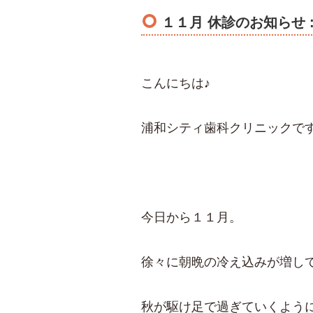
１１月 休診のお知らせ :
こんにちは♪
浦和シティ歯科クリニックで
今日から１１月。
徐々に朝晩の冷え込みが増し
秋が駆け足で過ぎていくよう