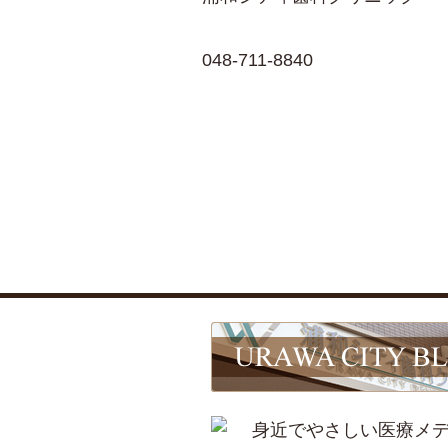
048-711-8840