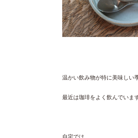
温かい飲み物が特に美味しい
最近は珈琲をよく飲んでいま
自宅では