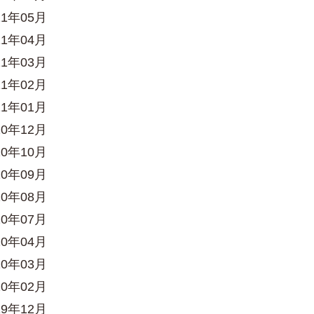
21年05月
21年04月
21年03月
21年02月
21年01月
20年12月
20年10月
20年09月
20年08月
20年07月
20年04月
20年03月
20年02月
19年12月