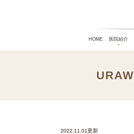
HOME
医院紹介
URAW
2022.11.01更新