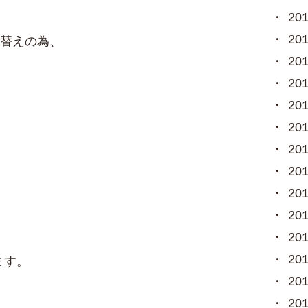
20
20
り替えの為、
20
20
。
20
20
20
20
20
20
20
20
ます。
20
20