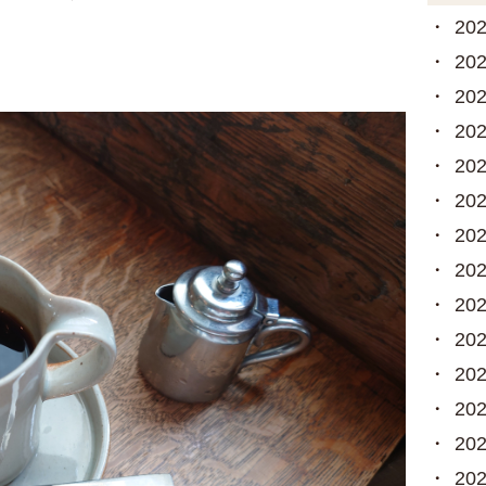
20
20
20
20
20
20
20
20
20
20
20
20
20
20