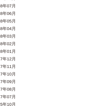
18年07月
18年06月
18年05月
18年04月
18年03月
18年02月
18年01月
17年12月
17年11月
17年10月
17年09月
17年08月
17年07月
15年10月